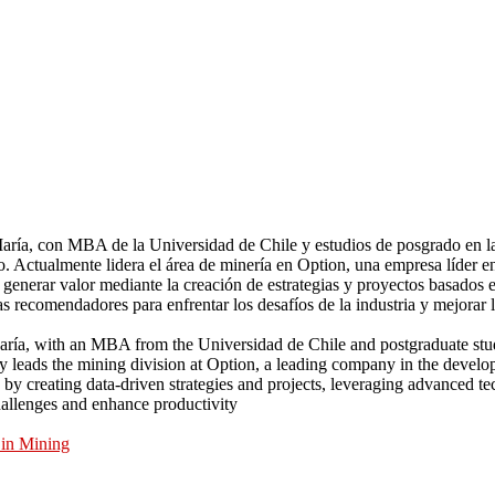
 María, con MBA de la Universidad de Chile y estudios de posgrado en
vo. Actualmente lidera el área de minería en Option, una empresa líder e
y generar valor mediante la creación de estrategias y proyectos basados
 recomendadores para enfrentar los desafíos de la industria y mejorar 
aría, with an MBA from the Universidad de Chile and postgraduate stu
y leads the mining division at Option, a leading company in the develop
y creating data-driven strategies and projects, leveraging advanced te
allenges and enhance productivity
 in Mining