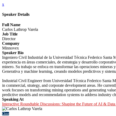
x
Speaker Details
Full Name
Carlos Lathrop Varela
Job Title
Director
Company
Minnovex
Speaker Bio
Ingeniero Civil Industrial de la Universidad Técnica Federico Santa
experiencia en áreas comerciales, de estrategia y desarrollo corporati
minero. Su trabajo se enfoca en transformar las operaciones mineras 
Generativa y machine learning, creando modelos predictivos y sistemas
Industrial Civil Engineer from Universidad Técnica Federico Santa M
in commercial, strategy, and corporate development areas. He currentl
work focuses on transforming mining operations and generating value b
predictive models and recommendation systems to address industry ch
Speaking At
Interactive Roundtable Discussions: Shaping the Future of AI & Data
Close